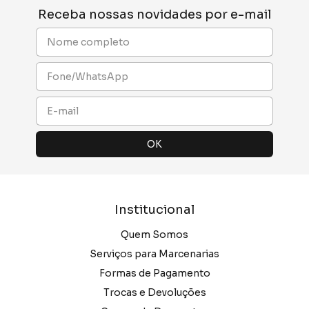
Receba nossas novidades por e-mail
Institucional
Quem Somos
Serviços para Marcenarias
Formas de Pagamento
Trocas e Devoluções